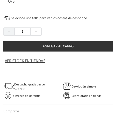
O/S
Seleciona una talla para ver los costos de despacho
－
＋
AGREGAR AL CARRO
VER STOCK EN TIENDAS
Despacho gratis desde
Devolución simple
$79.990
6 meses de garantía
Retira gratis en tienda
Comparte