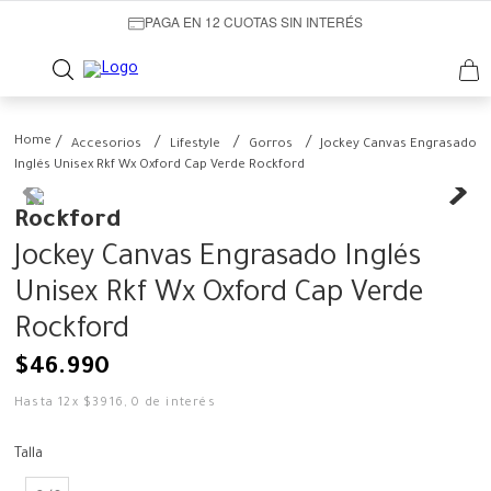
PAGA EN 12 CUOTAS SIN INTERÉS
Accesorios
Lifestyle
Gorros
Jockey Canvas Engrasado
Inglés Unisex Rkf Wx Oxford Cap Verde Rockford
Rockford
Jockey Canvas Engrasado Inglés
Unisex Rkf Wx Oxford Cap Verde
Rockford
$
46
.
990
Hasta
12
x
$
3916
,
0
de interés
Talla