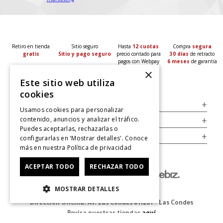
marketing
*
Retiro en tienda
Sitio seguro
Hasta
12 cuotas
Compra
segura
gratis
Sitio y pago seguro
precio contado para
30 días
de retracto
pagos con Webpay
6 meses
de garantía
×
Este sitio web utiliza
cookies
Servicio al Consumidor
+
Usamos cookies para personalizar
contenido, anuncios y analizar el tráfico.
Legal
+
Puedes aceptarlas, rechazarlas o
Cuenta
+
configurarlas en 'Mostrar detalles'. Conoce
más en nuestra
Política de privacidad
ACEPTAR TODO
RECHAZAR TODO
MOSTRAR DETALLES
Dirección Oficina: Av. Las Condes #11281 - Las Condes
Revisa nuestras tiendas
aquí