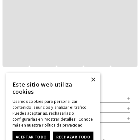
×
Este sitio web utiliza
cookies
Servicio al Consumidor
+
Usamos cookies para personalizar
contenido, anuncios y analizar el tráfico.
Legal
+
Puedes aceptarlas, rechazarlas o
Cuenta
+
configurarlas en 'Mostrar detalles'. Conoce
más en nuestra
Política de privacidad
ACEPTAR TODO
RECHAZAR TODO