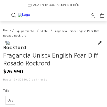
PAGA EN 12 CUOTAS SIN INTERÉS
Equipamiento
Skate
Fragancia Unisex English Pear Diff
Rosado Rockford
Rockford
Fragancia Unisex English Pear Diff
Rosado Rockford
$
26
.
990
Hasta
12
x
$
2250
,
0
de interés
Talla
O/S