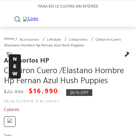
PAGA EN 12 CUOTAS SIN INTERÉS
Accesorios
Lifestyle
Cinturones
Cinturon Cuero
/Elastano Hombre Hp Fernan Azul Hush Puppies
Accesorios HP
Cinturon Cuero /Elastano Hombre
Hp Fernan Azul Hush Puppies
$
16
.
990
26 %
OFF
$
22
.
990
Hasta
12
x
$
1416
,
0
de interés
Colores