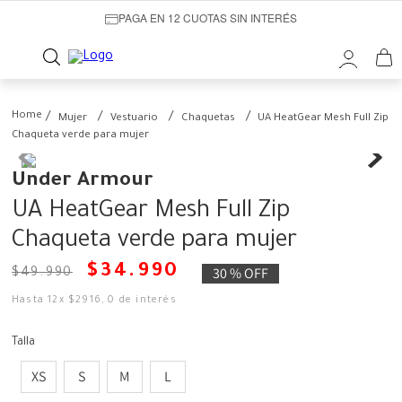
PAGA EN 12 CUOTAS SIN INTERÉS
Mujer
Vestuario
Chaquetas
UA HeatGear Mesh Full Zip
Chaqueta verde para mujer
Under Armour
UA HeatGear Mesh Full Zip
Chaqueta verde para mujer
$
34
.
990
30 %
OFF
$
49
.
990
Hasta
12
x
$
2916
,
0
de interés
Talla
XS
S
M
L