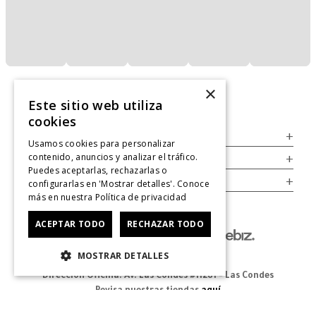
×
Este sitio web utiliza
cookies
Servicio al Consumidor
+
Usamos cookies para personalizar
contenido, anuncios y analizar el tráfico.
Legal
+
Puedes aceptarlas, rechazarlas o
Cuenta
+
configurarlas en 'Mostrar detalles'. Conoce
más en nuestra
Política de privacidad
ACEPTAR TODO
RECHAZAR TODO
MOSTRAR DETALLES
Dirección Oficina: Av. Las Condes #11281 - Las Condes
Revisa nuestras tiendas
aquí
© 2025 Zapatos derechos de autor