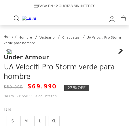
PAGA EN 12 CUOTAS SIN INTERÉS
Hombre
Vestuario
Chaquetas
UA Velociti Pro Storm
verde para hombre
Under Armour
UA Velociti Pro Storm verde para
hombre
$
69
.
990
22 %
OFF
$
89
.
990
Hasta
12
x
$
5833
,
0
de interés
Talla
S
M
L
XL