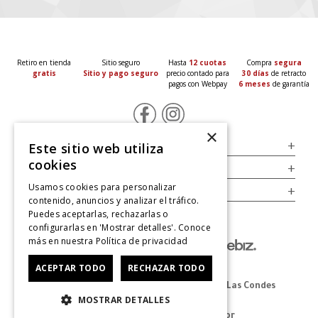
Retiro en tienda
Sitio seguro
Hasta
12 cuotas
Compra
segura
gratis
Sitio y pago seguro
precio contado para
30 días
de retracto
pagos con Webpay
6 meses
de garantía
×
Servicio al Consumidor
+
Este sitio web utiliza
cookies
Legal
+
Usamos cookies para personalizar
Cuenta
+
contenido, anuncios y analizar el tráfico.
Puedes aceptarlas, rechazarlas o
configurarlas en 'Mostrar detalles'. Conoce
más en nuestra
Política de privacidad
ACEPTAR TODO
RECHAZAR TODO
Dirección Oficina: Av. Las Condes #11281 - Las Condes
MOSTRAR DETALLES
Revisa nuestras tiendas
aquí
© 2025 Zapatos derechos de autor