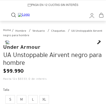
PAGA EN 12 CUOTAS SIN INTERÉS
Hombre
Vestuario
Chaquetas
UA Unstoppable Airvent
negro para hombre
Under Armour
UA Unstoppable Airvent negro para
hombre
$
99
.
990
Hasta
12
x
$
8333
,
0
de interés
Talla
S
M
L
XL