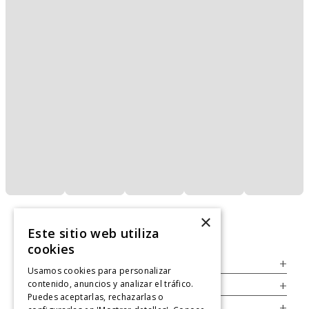
×
Este sitio web utiliza
cookies
Servicio al Consumidor
+
Usamos cookies para personalizar
contenido, anuncios y analizar el tráfico.
Legal
+
Puedes aceptarlas, rechazarlas o
Cuenta
+