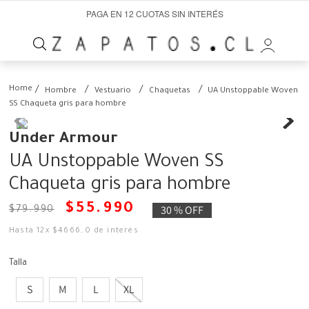
PAGA EN 12 CUOTAS SIN INTERÉS
Hombre
Vestuario
Chaquetas
UA Unstoppable Woven
SS Chaqueta gris para hombre
Under Armour
UA Unstoppable Woven SS
Chaqueta gris para hombre
$
55
.
990
30 %
OFF
$
79
.
990
Hasta
12
x
$
4666
,
0
de interés
Talla
S
M
L
XL