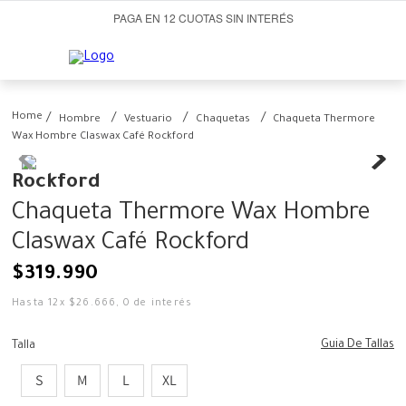
PAGA EN 12 CUOTAS SIN INTERÉS
Hombre
Vestuario
Chaquetas
Chaqueta Thermore
Wax Hombre Claswax Café Rockford
Rockford
Chaqueta Thermore Wax Hombre
Claswax Café Rockford
$
319
.
990
Hasta
12
x
$
26
.
666
,
0
de interés
Guia De Tallas
Talla
S
M
L
XL