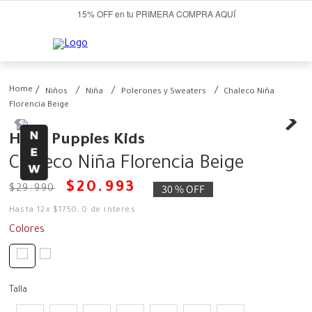
15% OFF en tu PRIMERA COMPRA AQUÍ
Niños
Niña
Polerones y Sweaters
Chaleco Niña
Florencia Beige
Hush Puppies Kids
Chaleco Niña Florencia Beige
$
20
.
993
30 %
OFF
$
29
.
990
Hasta
12
x
$
1750
,
0
de interés
Colores
Talla