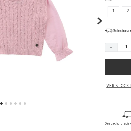
Talla
1
2
Seleciona 
－
VER STOCK 
Despacho gratis