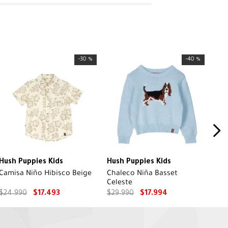
-
30 %
-
40 %
Hush Puppies Kids
Hush Puppies Kids
Camisa Niño Hibisco Beige
Chaleco Niña Basset
Celeste
$
24
.
990
$
17
.
493
$
29
.
990
$
17
.
994