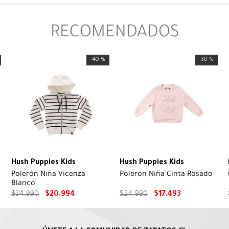
RECOMENDADOS
-
40 %
-
30 %
Hush Puppies Kids
Hush Puppies Kids
Polerón Niña Vicenza
Poleron Niña Cinta Rosado
Blanco
$
34
.
990
$
20
.
994
$
24
.
990
$
17
.
493