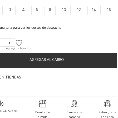
3
4
6
8
10
12
14
16
una talla para ver los costos de despacho
＋
AGREGAR AL CARRO
EN TIENDAS
 desde $79.990
Devolución
6 meses de
Retira gratis
simple
garantía
en tienda