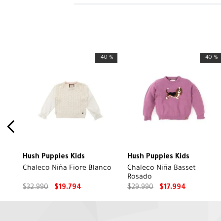
-
40 %
-
40 %
Hush Puppies Kids
Hush Puppies Kids
Chaleco Niña Fiore Blanco
Chaleco Niña Basset
Rosado
$
32
.
990
$
19
.
794
$
29
.
990
$
17
.
994