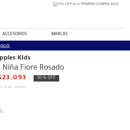
15% OFF en tu PRIMERA COMPRA AQUÍ
ACCESORIOS
MARCAS
ppies Kids
 Niña Fiore Rosado
$
23
.
093
30 %
OFF
25
,
0
de interés