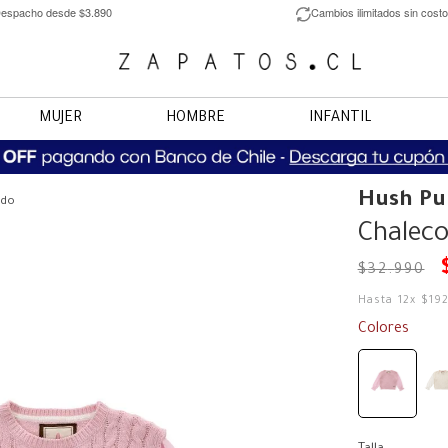
espacho desde $3.890
Cambios ilimitados sin costo
MUJER
HOMBRE
INFANTIL
Hush Pu
ado
Chaleco
$
32
.
990
Hasta
12
x
$
19
Colores