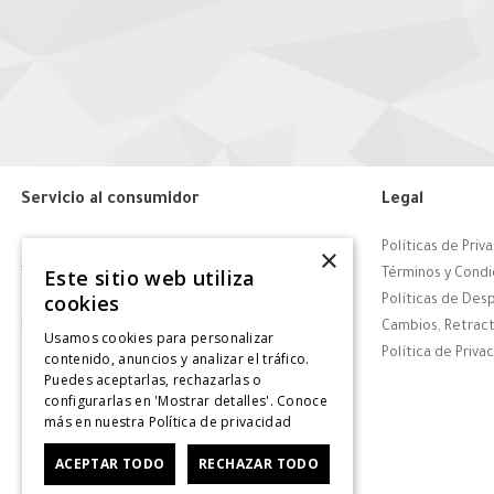
Servicio al consumidor
Legal
Centro de Ayuda
Políticas de Priv
×
Este sitio web utiliza
Tiendas
Términos y Condi
cookies
Contáctanos
Políticas de Des
Retiro en tienda
Cambios, Retract
Usamos cookies para personalizar
Giftcard
Política de Priva
contenido, anuncios y analizar el tráfico.
Puedes aceptarlas, rechazarlas o
Solicitar Factura
configurarlas en 'Mostrar detalles'. Conoce
CyberDay
más en nuestra
Política de privacidad
CyberMonday
ACEPTAR TODO
RECHAZAR TODO