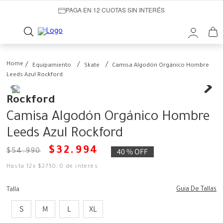
PAGA EN 12 CUOTAS SIN INTERÉS
Equipamiento
Skate
Camisa Algodón Orgánico Hombre
Leeds Azul Rockford
Rockford
Camisa Algodón Orgánico Hombre
Leeds Azul Rockford
$
32
.
994
40 %
OFF
$
54
.
990
Hasta
12
x
$
2750
,
0
de interés
Guia De Tallas
Talla
S
M
L
XL