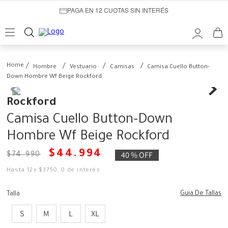
PAGA EN 12 CUOTAS SIN INTERÉS
Hombre
Vestuario
Camisas
Camisa Cuello Button-
Down Hombre Wf Beige Rockford
Rockford
Camisa Cuello Button-Down
Hombre Wf Beige Rockford
$
44
.
994
40 %
OFF
$
74
.
990
Hasta
12
x
$
3750
,
0
de interés
Guia De Tallas
Talla
S
M
L
XL