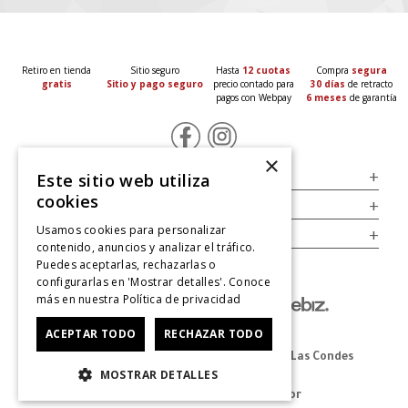
Retiro en tienda
Sitio seguro
Hasta
12 cuotas
Compra
segura
gratis
Sitio y pago seguro
precio contado para
30 días
de retracto
pagos con Webpay
6 meses
de garantía
×
Servicio al Consumidor
+
Este sitio web utiliza
cookies
Legal
+
Usamos cookies para personalizar
Cuenta
+
contenido, anuncios y analizar el tráfico.
Puedes aceptarlas, rechazarlas o
configurarlas en 'Mostrar detalles'. Conoce
más en nuestra
Política de privacidad
ACEPTAR TODO
RECHAZAR TODO
Dirección Oficina: Av. Las Condes #11281 - Las Condes
MOSTRAR DETALLES
Revisa nuestras tiendas
aquí
© 2025 Zapatos derechos de autor