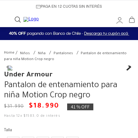
PAGA EN 12 CUOTAS SIN INTERÉS
Niños
Niña
Pantalones
Pantalon de entenamiento
para niña Motion Crop negro
Under Armour
Pantalon de entenamiento para
niña Motion Crop negro
$
18
.
990
41 %
OFF
$
31
.
990
Hasta
12
x
$
1583
,
0
de interés
Talla