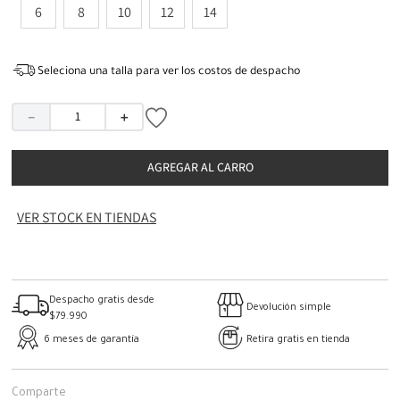
6
8
10
12
14
Seleciona una talla para ver los costos de despacho
－
＋
AGREGAR AL CARRO
VER STOCK EN TIENDAS
Despacho gratis desde
Devolución simple
$79.990
6 meses de garantía
Retira gratis en tienda
Comparte