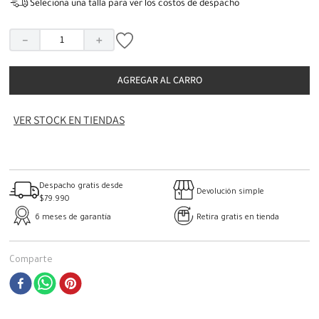
Seleciona una talla para ver los costos de despacho
－
＋
AGREGAR AL CARRO
VER STOCK EN TIENDAS
Despacho gratis desde
Devolución simple
$79.990
6 meses de garantía
Retira gratis en tienda
Comparte