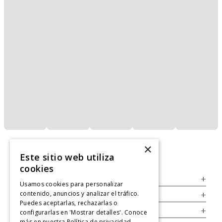
×
Este sitio web utiliza
cookies
Servicio al Consumidor
+
Usamos cookies para personalizar
contenido, anuncios y analizar el tráfico.
Legal
+
Puedes aceptarlas, rechazarlas o
Cuenta
+
configurarlas en 'Mostrar detalles'. Conoce
más en nuestra
Política de privacidad