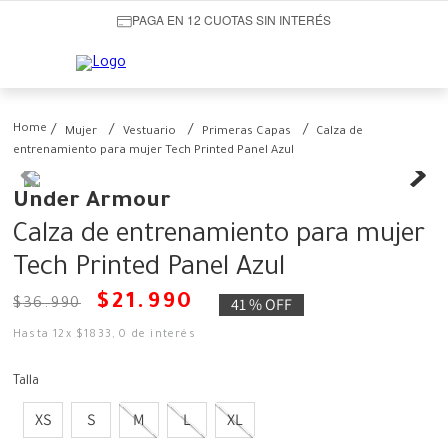
PAGA EN 12 CUOTAS SIN INTERÉS
Mujer
Vestuario
Primeras Capas
Calza de
entrenamiento para mujer Tech Printed Panel Azul
Under Armour
Calza de entrenamiento para mujer
Tech Printed Panel Azul
$
21
.
990
41 %
OFF
$
36
.
990
Hasta
12
x
$
1833
,
0
de interés
Talla
XS
S
M
L
XL