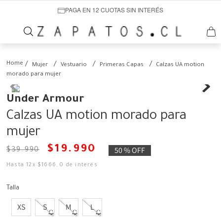
PAGA EN 12 CUOTAS SIN INTERÉS
Mujer
Vestuario
Primeras Capas
Calzas UA motion
morado para mujer
Under Armour
Calzas UA motion morado para
mujer
$
19
.
990
50 %
OFF
$
39
.
990
Hasta
12
x
$
1666
,
0
de interés
Talla
XS
S
M
L