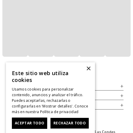
×
Este sitio web utiliza
cookies
Servicio al Consumidor
+
Usamos cookies para personalizar
contenido, anuncios y analizar el tráfico.
Legal
+
Puedes aceptarlas, rechazarlas o
Cuenta
+
configurarlas en 'Mostrar detalles'. Conoce
más en nuestra
Política de privacidad
ACEPTAR TODO
RECHAZAR TODO
Dirección Oficina: Av. Las Condes #11281 - Las Condes