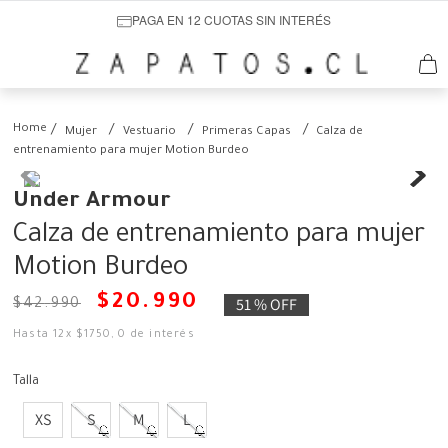
PAGA EN 12 CUOTAS SIN INTERÉS
Mujer
Vestuario
Primeras Capas
Calza de
entrenamiento para mujer Motion Burdeo
Under Armour
Calza de entrenamiento para mujer
Motion Burdeo
$
20
.
990
51 %
OFF
$
42
.
990
Hasta
12
x
$
1750
,
0
de interés
Talla
XS
S
M
L