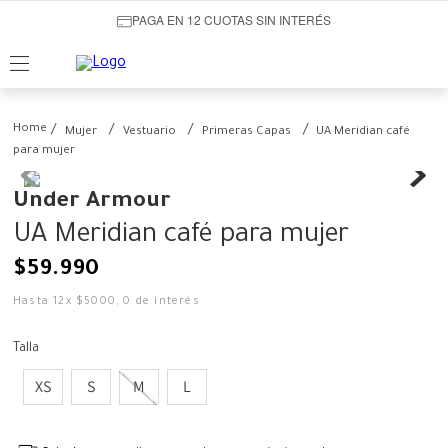
PAGA EN 12 CUOTAS SIN INTERÉS
Mujer
Vestuario
Primeras Capas
UA Meridian café
para mujer
Under Armour
UA Meridian café para mujer
$
59
.
990
Hasta
12
x
$
5000
,
0
de interés
Talla
XS
S
M
L