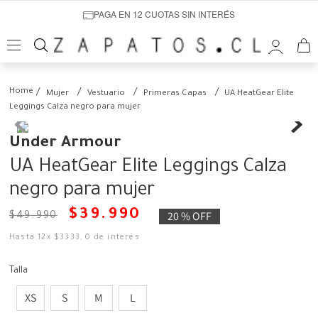
PAGA EN 12 CUOTAS SIN INTERÉS
Mujer
Vestuario
Primeras Capas
UA HeatGear Elite
Leggings Calza negro para mujer
Under Armour
UA HeatGear Elite Leggings Calza
negro para mujer
$
39
.
990
20 %
OFF
$
49
.
990
Hasta
12
x
$
3333
,
0
de interés
Talla
XS
S
M
L