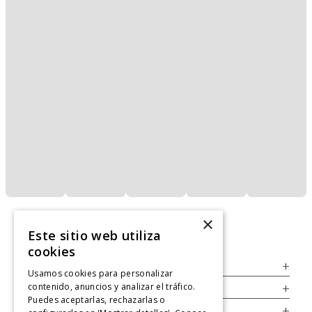
×
Este sitio web utiliza
cookies
Servicio al Consumidor
+
Usamos cookies para personalizar
contenido, anuncios y analizar el tráfico.
Legal
+
Puedes aceptarlas, rechazarlas o
Cuenta
+