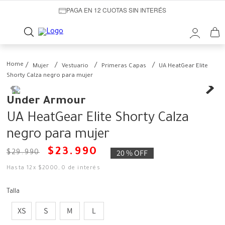
PAGA EN 12 CUOTAS SIN INTERÉS
Mujer
Vestuario
Primeras Capas
UA HeatGear Elite
Shorty Calza negro para mujer
Under Armour
UA HeatGear Elite Shorty Calza
negro para mujer
$
23
.
990
20 %
OFF
$
29
.
990
Hasta
12
x
$
2000
,
0
de interés
Talla
XS
S
M
L