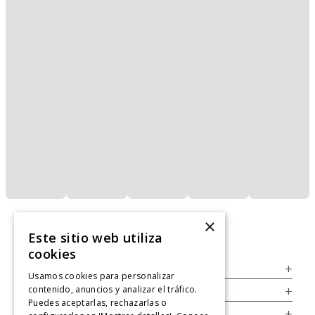
×
Este sitio web utiliza
cookies
Servicio al Consumidor
+
Usamos cookies para personalizar
contenido, anuncios y analizar el tráfico.
Legal
+
Puedes aceptarlas, rechazarlas o
Cuenta
+