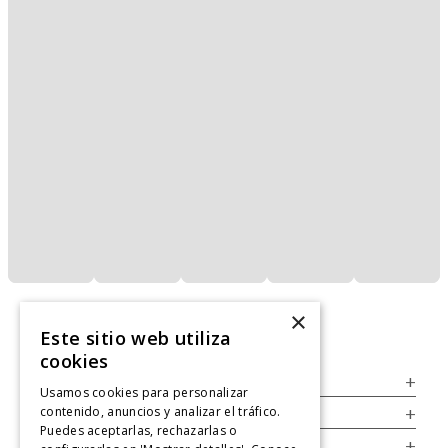
×
Este sitio web utiliza
cookies
Servicio al Consumidor
+
Usamos cookies para personalizar
contenido, anuncios y analizar el tráfico.
Legal
+
Puedes aceptarlas, rechazarlas o
Cuenta
+