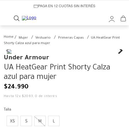
PAGA EN 12 CUOTAS SIN INTERÉS
Mujer
Vestuario
Primeras Capas
UA HeatGear Print
Shorty Calza azul para mujer
Under Armour
UA HeatGear Print Shorty Calza
azul para mujer
$
24
.
990
Hasta
12
x
$
2083
,
0
de interés
Talla
XS
S
M
L