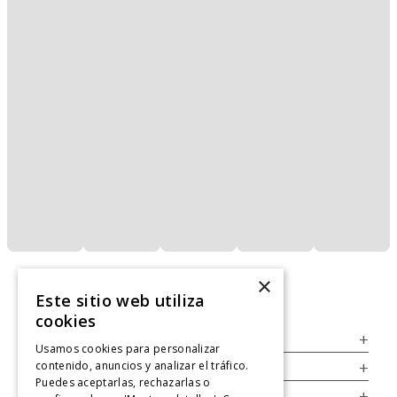
×
Este sitio web utiliza
cookies
Servicio al Consumidor
+
Usamos cookies para personalizar
contenido, anuncios y analizar el tráfico.
Legal
+
Puedes aceptarlas, rechazarlas o
Cuenta