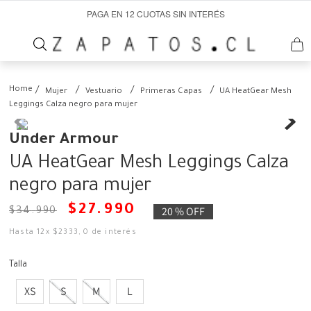
PAGA EN 12 CUOTAS SIN INTERÉS
Mujer
Vestuario
Primeras Capas
UA HeatGear Mesh
Leggings Calza negro para mujer
Under Armour
UA HeatGear Mesh Leggings Calza
negro para mujer
$
27
.
990
20 %
OFF
$
34
.
990
Hasta
12
x
$
2333
,
0
de interés
Talla
XS
S
M
L