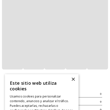
×
Este sitio web utiliza
cookies
Servicio al Consumidor
+
Usamos cookies para personalizar
contenido, anuncios y analizar el tráfico.
Legal
+
Puedes aceptarlas, rechazarlas o
Cuenta
+