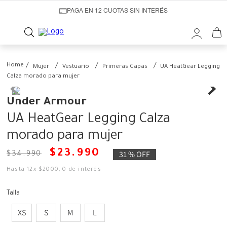
PAGA EN 12 CUOTAS SIN INTERÉS
Mujer
Vestuario
Primeras Capas
UA HeatGear Legging
Calza morado para mujer
Under Armour
UA HeatGear Legging Calza
morado para mujer
$
23
.
990
31 %
OFF
$
34
.
990
Hasta
12
x
$
2000
,
0
de interés
Talla
XS
S
M
L