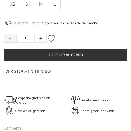
XS
S
M
L
Seleciona una talla para ver los costos de despacho
－
＋
AGREGAR AL CARRO
VER STOCK EN TIENDAS
Despacho gratis desde
Devolución simple
$79.990
6 meses de garantía
Retira gratis en tienda
Comparte