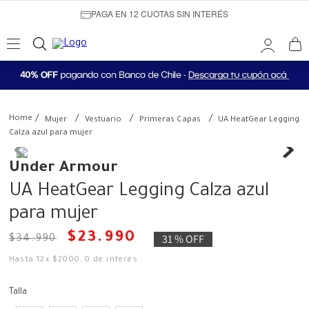
PAGA EN 12 CUOTAS SIN INTERÉS
Mujer
Vestuario
Primeras Capas
UA HeatGear Legging
Calza azul para mujer
Under Armour
UA HeatGear Legging Calza azul
para mujer
$
23
.
990
31 %
OFF
$
34
.
990
Hasta
12
x
$
2000
,
0
de interés
Talla