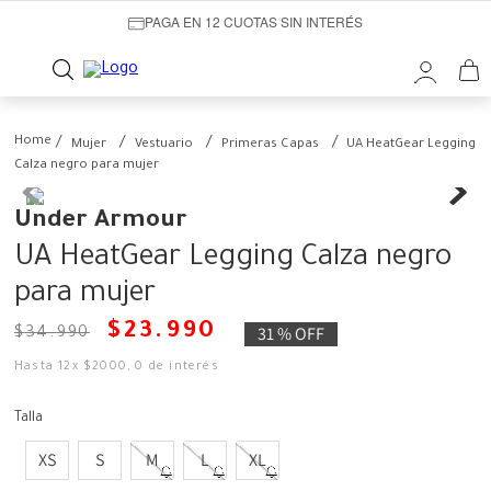
PAGA EN 12 CUOTAS SIN INTERÉS
Mujer
Vestuario
Primeras Capas
UA HeatGear Legging
Calza negro para mujer
Under Armour
UA HeatGear Legging Calza negro
para mujer
$
23
.
990
31 %
OFF
$
34
.
990
Hasta
12
x
$
2000
,
0
de interés
Talla
XS
S
M
L
XL