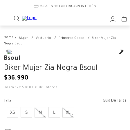
PAGA EN 12 CUOTAS SIN INTERÉS
Mujer
Vestuario
Primeras Capas
Biker Mujer Zia
Negra Bsoul
Bsoul
Biker Mujer Zia Negra Bsoul
$
36
.
990
Hasta
12
x
$
3083
,
0
de interés
Guia De Tallas
Talla
XS
S
M
L
XL