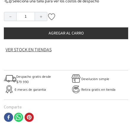
Seleciona una talla para ver los costos de despacho
－
＋
AGREGAR AL CARRO
VER STOCK EN TIENDAS
Despacho gratis desde
Devolución simple
$79.990
6 meses de garantía
Retira gratis en tienda
Comparte