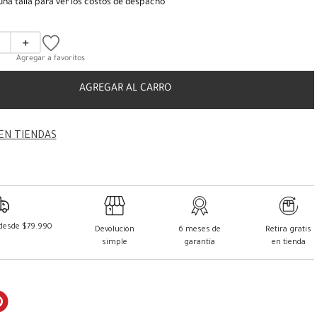
una talla para ver los costos de despacho
＋
AGREGAR AL CARRO
EN TIENDAS
 desde $79.990
Devolución
6 meses de
Retira gratis
simple
garantía
en tienda