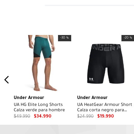
-
30 %
-
20 %
Under Armour
Under Armour
UA HG Elite Long Shorts
UA HeatGear Armour Short
Calza verde para hombre
Calza corta negro para
hombre
$
49
.
990
$
34
.
990
$
24
.
990
$
19
.
990