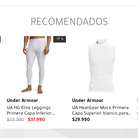
RECOMENDADOS
-
31 %
Under Armour
Under Armour
UA HG Elite Leggings
UA HeatGear Mock Primera
Primera Capa Inferior
Capa Superior blanco para
Blanca para Hombre
hombre
$
54
.
990
$
37
.
990
$
29
.
990