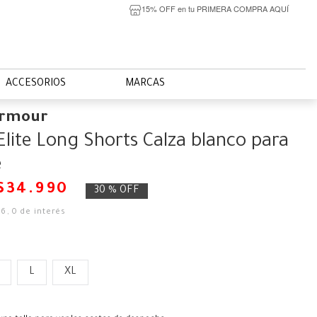
15% OFF en tu PRIMERA COMPRA AQUÍ
ACCESORIOS
MARCAS
Armour
lite Long Shorts Calza blanco para
e
$
34
.
990
30 %
OFF
16
,
0
de interés
L
XL