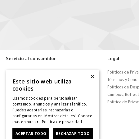
Servicio al consumidor
Legal
Centro de Ayuda
Políticas de Priv
×
Este sitio web utiliza
Tiendas
Términos y Condi
cookies
Contáctanos
Políticas de Des
Retiro en tienda
Cambios, Retract
Usamos cookies para personalizar
Giftcard
Política de Priva
contenido, anuncios y analizar el tráfico.
Puedes aceptarlas, rechazarlas o
Solicitar Factura
configurarlas en 'Mostrar detalles'. Conoce
CyberDay
más en nuestra
Política de privacidad
CyberMonday
ACEPTAR TODO
RECHAZAR TODO