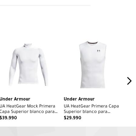
Under Armour
Under Armour
UA HeatGear Mock Primera
UA HeatGear Primera Capa
Capa Superior blanco para
Superior blanco para
hombre
hombre
$
39
.
990
$
29
.
990