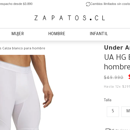
espacho desde $3.890
Cambios ilimitados sin costo
MUJER
HOMBRE
INFANTIL
Under 
ts Calza blanco para hombre
UA HG E
hombr
$
49
.
990
Hasta
12
x
$
29
Talla
S
M