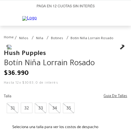
PAGA EN 12 CUOTAS SIN INTERÉS
Niños
Niña
Botines
Botín Niña Lorrain Rosado
Hush Puppies
Botín Niña Lorrain Rosado
$
36
.
990
Hasta
12
x
$
3083
,
0
de interés
Guia De Tallas
Talla
31
32
33
34
35
Seleciona una talla para ver los costos de despacho