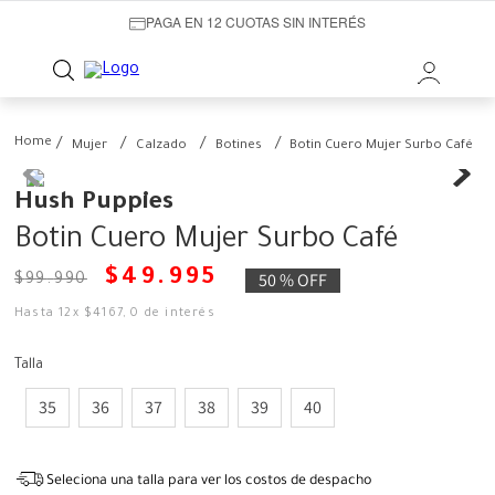
PAGA EN 12 CUOTAS SIN INTERÉS
Mujer
Calzado
Botines
Botin Cuero Mujer Surbo Café
Hush Puppies
Botin Cuero Mujer Surbo Café
$
49
.
995
50 %
OFF
$
99
.
990
Hasta
12
x
$
4167
,
0
de interés
Talla
35
36
37
38
39
40
Seleciona una talla para ver los costos de despacho