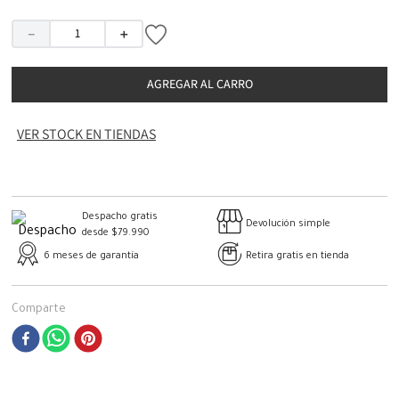
－
＋
AGREGAR AL CARRO
VER STOCK EN TIENDAS
Despacho gratis
Devolución simple
desde $79.990
6 meses de garantía
Retira gratis en tienda
Comparte