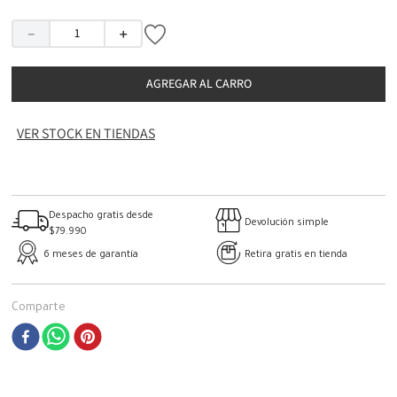
－
＋
AGREGAR AL CARRO
VER STOCK EN TIENDAS
Despacho gratis desde
Devolución simple
$79.990
6 meses de garantía
Retira gratis en tienda
Comparte