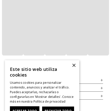
×
Este sitio web utiliza
cookies
Servicio al Consumidor
+
Usamos cookies para personalizar
contenido, anuncios y analizar el tráfico.
Legal
+
Puedes aceptarlas, rechazarlas o
Cuenta
+
configurarlas en 'Mostrar detalles'. Conoce
más en nuestra
Política de privacidad
ACEPTAR TODO
RECHAZAR TODO