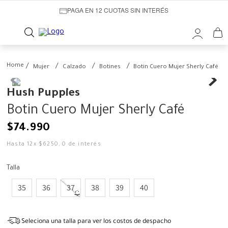
PAGA EN 12 CUOTAS SIN INTERÉS
Mujer
Calzado
Botines
Botin Cuero Mujer Sherly Café
Hush Puppies
Botin Cuero Mujer Sherly Café
$
74
.
990
Hasta
12
x
$
6250
,
0
de interés
Talla
35
36
37
38
39
40
Seleciona una talla para ver los costos de despacho