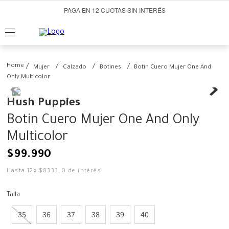
PAGA EN 12 CUOTAS SIN INTERÉS
Mujer
Calzado
Botines
Botin Cuero Mujer One And
Only Multicolor
Hush Puppies
Botin Cuero Mujer One And Only
Multicolor
$
99
.
990
Hasta
12
x
$
8333
,
0
de interés
Talla
35
36
37
38
39
40