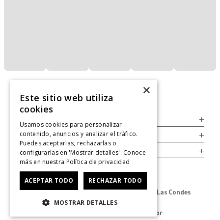
×
Este sitio web utiliza
cookies
Servicio al Consumidor
+
Usamos cookies para personalizar
contenido, anuncios y analizar el tráfico.
Legal
+
Puedes aceptarlas, rechazarlas o
Cuenta
+
configurarlas en 'Mostrar detalles'. Conoce
más en nuestra
Política de privacidad
ACEPTAR TODO
RECHAZAR TODO
Dirección Oficina: Av. Las Condes #11281 - Las Condes
MOSTRAR DETALLES
Revisa nuestras tiendas
aquí
© 2025 Zapatos derechos de autor