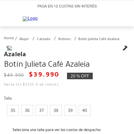
PAGA EN 12 CUOTAS SIN INTERÉS
Mujer
Calzado
Botines
Botín Julieta Café Azaleia
Azaleia
Botín Julieta Café Azaleia
$
39
.
990
20 %
OFF
$
49
.
990
Hasta
12
x
$
3333
,
0
de interés
Talla
35
36
37
38
39
40
Seleciona una talla para ver los costos de despacho