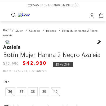
PAGA EN 12 CUOTAS SIN INTERÉS
Mujer
Calzado
Botines
Botín Mujer Hanna 2 Negro
Azaleia
Azaleia
Botín Mujer Hanna 2 Negro Azaleia
$
42
.
990
19 %
OFF
$
52
.
990
Hasta
12
x
$
3583
,
0
de interés
Talla
36
37
38
39
40