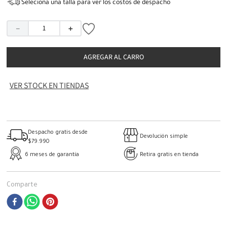
Seleciona una talla para ver los costos de despacho
－
＋
AGREGAR AL CARRO
VER STOCK EN TIENDAS
Despacho gratis desde
Devolución simple
$79.990
6 meses de garantía
Retira gratis en tienda
Comparte