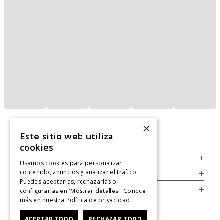
×
Este sitio web utiliza
cookies
Servicio al Consumidor
+
Usamos cookies para personalizar
contenido, anuncios y analizar el tráfico.
Legal
+
Puedes aceptarlas, rechazarlas o
Cuenta
+
configurarlas en 'Mostrar detalles'. Conoce
más en nuestra
Política de privacidad
ACEPTAR TODO
RECHAZAR TODO