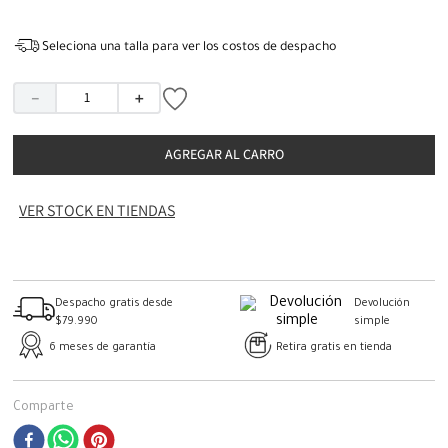
Seleciona una talla para ver los costos de despacho
－
＋
AGREGAR AL CARRO
VER STOCK EN TIENDAS
Despacho gratis desde
Devolución
$79.990
simple
6 meses de garantía
Retira gratis en tienda
Comparte