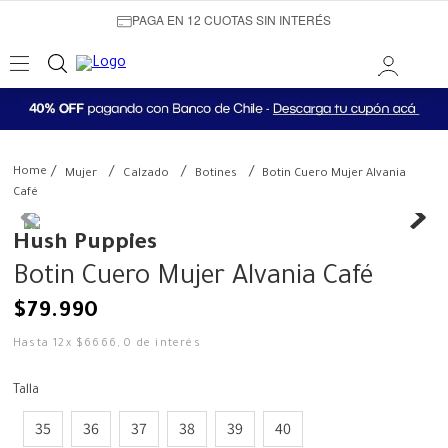
PAGA EN 12 CUOTAS SIN INTERÉS
Mujer
Calzado
Botines
Botin Cuero Mujer Alvania
Café
Hush Puppies
Botin Cuero Mujer Alvania Café
$
79
.
990
Hasta
12
x
$
6666
,
0
de interés
Talla
35
36
37
38
39
40