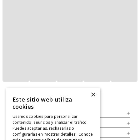
×
Este sitio web utiliza
cookies
Servicio al Consumidor
+
Usamos cookies para personalizar
contenido, anuncios y analizar el tráfico.
Legal
+
Puedes aceptarlas, rechazarlas o
Cuenta
+
configurarlas en 'Mostrar detalles'. Conoce