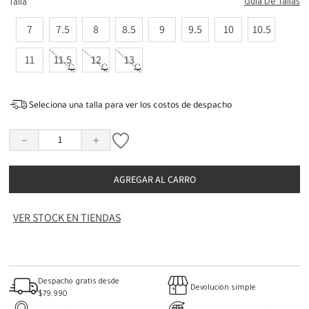
Guia De Tallas
Talla
7
7.5
8
8.5
9
9.5
10
10.5
11
11.5
12
13
Seleciona una talla para ver los costos de despacho
－
＋
AGREGAR AL CARRO
VER STOCK EN TIENDAS
Despacho gratis desde
Devolución simple
$79.990