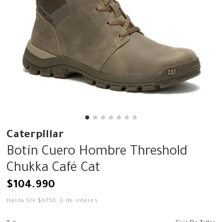
Caterpillar
Botín Cuero Hombre Threshold
Chukka Café Cat
$
104
.
990
Hasta
12
x
$
8750
,
0
de interés