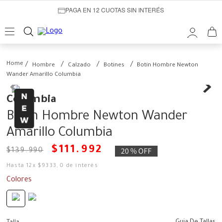
PAGA EN 12 CUOTAS SIN INTERÉS
Hombre
Calzado
Botines
Botín Hombre Newton
Wander Amarillo Columbia
Columbia
Botín Hombre Newton Wander
Amarillo Columbia
$
111
.
992
20 %
OFF
$
139
.
990
Hasta
12
x
$
9333
,
0
de interés
Colores