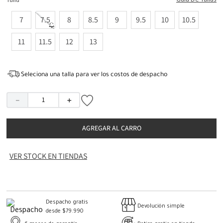
Guia De Tallas
Talla
7
7.5
8
8.5
9
9.5
10
10.5
11
11.5
12
13
Seleciona una talla para ver los costos de despacho
－
＋
AGREGAR AL CARRO
VER STOCK EN TIENDAS
Despacho gratis
Devolución simple
desde $79.990