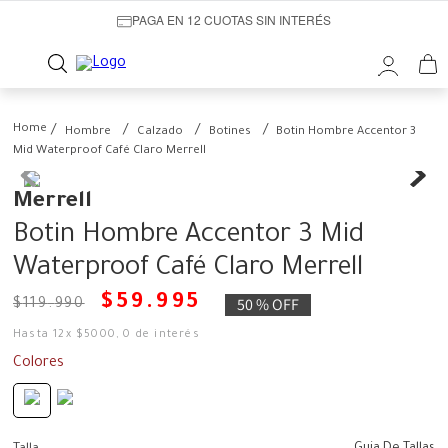
PAGA EN 12 CUOTAS SIN INTERÉS
Hombre
Calzado
Botines
Botin Hombre Accentor 3
Mid Waterproof Café Claro Merrell
Merrell
Botin Hombre Accentor 3 Mid
Waterproof Café Claro Merrell
$
59
.
995
50 %
OFF
$
119
.
990
Hasta
12
x
$
5000
,
0
de interés
Colores