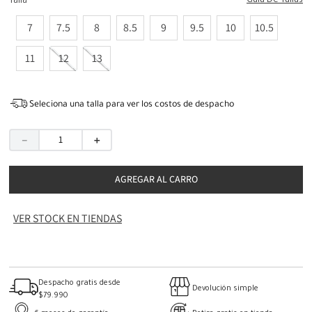
Guia De Tallas
Talla
7
7.5
8
8.5
9
9.5
10
10.5
11
12
13
Seleciona una talla para ver los costos de despacho
－
＋
AGREGAR AL CARRO
VER STOCK EN TIENDAS
Despacho gratis desde
Devolución simple
$79.990