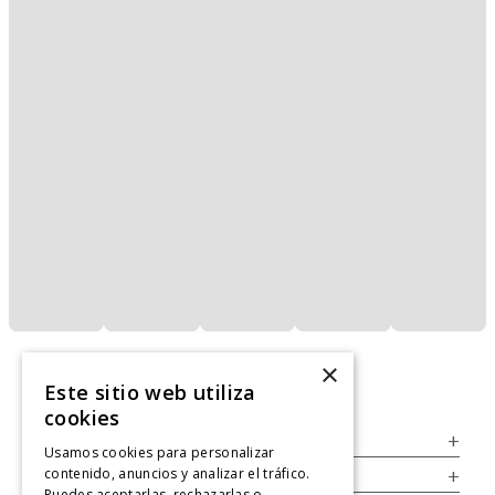
×
Este sitio web utiliza
cookies
Servicio al Consumidor
+
Usamos cookies para personalizar
contenido, anuncios y analizar el tráfico.
Legal
+
Puedes aceptarlas, rechazarlas o