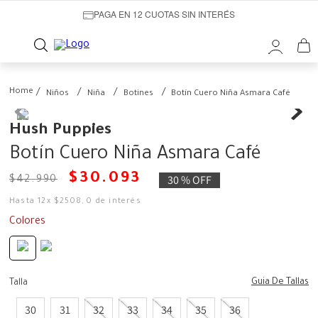
PAGA EN 12 CUOTAS SIN INTERÉS
Niños
Niña
Botines
Botín Cuero Niña Asmara Café
Hush Puppies
Botín Cuero Niña Asmara Café
$
30
.
093
30 %
OFF
$
42
.
990
Hasta
12
x
$
2508
,
0
de interés
Colores
Guia De Tallas
Talla
30
31
32
33
34
35
36