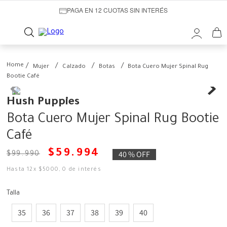
PAGA EN 12 CUOTAS SIN INTERÉS
Mujer
Calzado
Botas
Bota Cuero Mujer Spinal Rug
Bootie Café
Hush Puppies
Bota Cuero Mujer Spinal Rug Bootie
Café
$
59
.
994
40 %
OFF
$
99
.
990
Hasta
12
x
$
5000
,
0
de interés
Talla
35
36
37
38
39
40