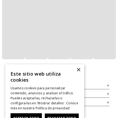
×
Este sitio web utiliza
cookies
Servicio al Consumidor
+
Usamos cookies para personalizar
contenido, anuncios y analizar el tráfico.
Legal
+
Puedes aceptarlas, rechazarlas o
Cuenta
+
configurarlas en 'Mostrar detalles'. Conoce
más en nuestra
Política de privacidad