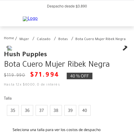
Despacho desde $3.890
Mujer
Calzado
Botas
Bota Cuero Mujer Ribek Negra
Hush Puppies
Bota Cuero Mujer Ribek Negra
$
71
.
994
40 %
OFF
$
119
.
990
Hasta
12
x
$
6000
,
0
de interés
Talla
35
36
37
38
39
40
Seleciona una talla para ver los costos de despacho