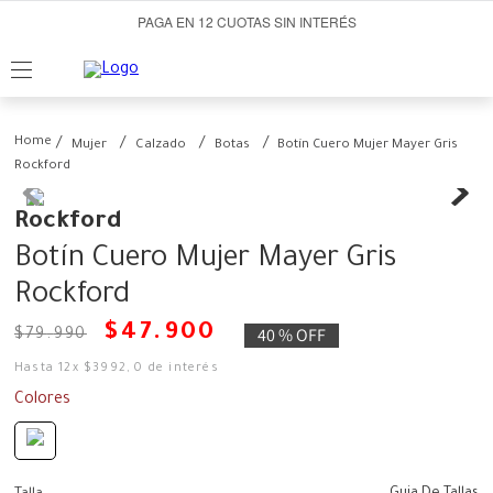
PAGA EN 12 CUOTAS SIN INTERÉS
Mujer
Calzado
Botas
Botín Cuero Mujer Mayer Gris
Rockford
Rockford
Botín Cuero Mujer Mayer Gris
Rockford
$
47
.
900
40 %
OFF
$
79
.
990
Hasta
12
x
$
3992
,
0
de interés
Colores