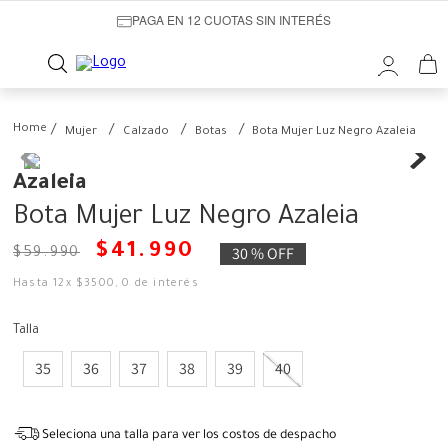
PAGA EN 12 CUOTAS SIN INTERÉS
Mujer
Calzado
Botas
Bota Mujer Luz Negro Azaleia
Azaleia
Bota Mujer Luz Negro Azaleia
$
41
.
990
30 %
OFF
$
59
.
990
Hasta
12
x
$
3500
,
0
de interés
Talla
35
36
37
38
39
40
Seleciona una talla para ver los costos de despacho