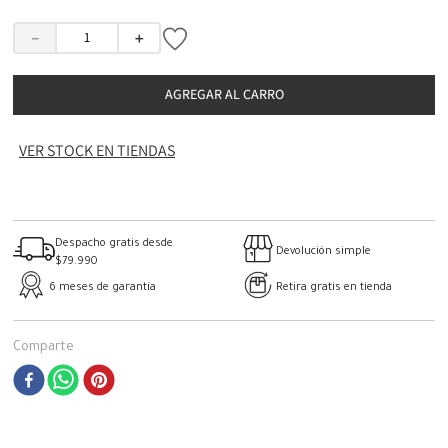
－
＋
AGREGAR AL CARRO
VER STOCK EN TIENDAS
Despacho gratis desde
Devolución simple
$79.990
6 meses de garantía
Retira gratis en tienda
Comparte