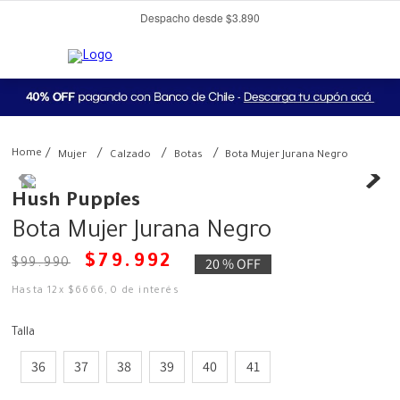
Despacho desde $3.890
Mujer
Calzado
Botas
Bota Mujer Jurana Negro
Hush Puppies
Bota Mujer Jurana Negro
$
79
.
992
20 %
OFF
$
99
.
990
Hasta
12
x
$
6666
,
0
de interés
Talla
36
37
38
39
40
41