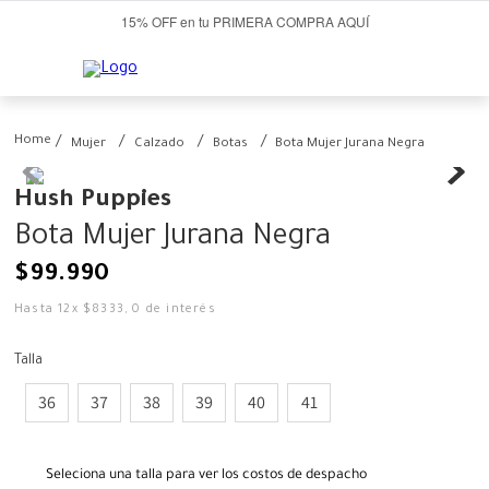
15% OFF en tu PRIMERA COMPRA AQUÍ
Mujer
Calzado
Botas
Bota Mujer Jurana Negra
Hush Puppies
Bota Mujer Jurana Negra
$
99
.
990
Hasta
12
x
$
8333
,
0
de interés
Talla
36
37
38
39
40
41
Seleciona una talla para ver los costos de despacho