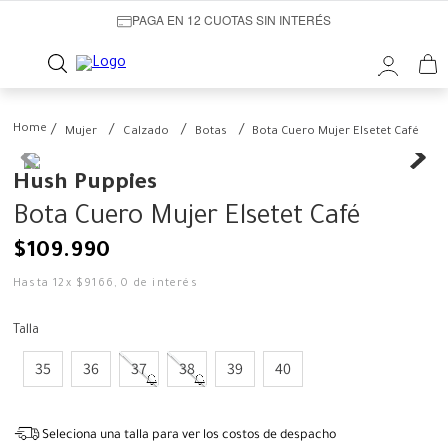
PAGA EN 12 CUOTAS SIN INTERÉS
Mujer
Calzado
Botas
Bota Cuero Mujer Elsetet Café
Hush Puppies
Bota Cuero Mujer Elsetet Café
$
109
.
990
Hasta
12
x
$
9166
,
0
de interés
Talla
35
36
37
38
39
40
Seleciona una talla para ver los costos de despacho