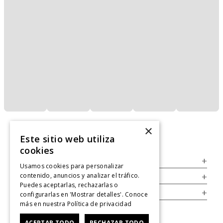
×
Este sitio web utiliza
cookies
Servicio al Consumidor
+
Usamos cookies para personalizar
contenido, anuncios y analizar el tráfico.
Legal
+
Puedes aceptarlas, rechazarlas o
Cuenta
+
configurarlas en 'Mostrar detalles'. Conoce
más en nuestra
Política de privacidad
ACEPTAR TODO
RECHAZAR TODO