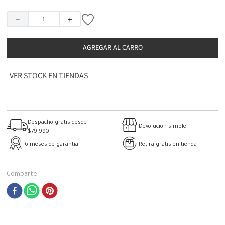
－
＋
AGREGAR AL CARRO
VER STOCK EN TIENDAS
Despacho gratis desde
Devolución simple
$79.990
6 meses de garantía
Retira gratis en tienda
Comparte