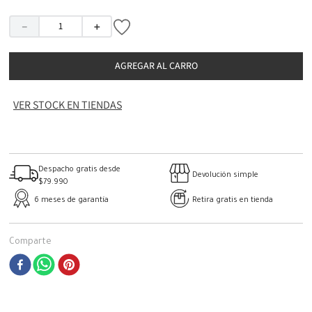
－
＋
AGREGAR AL CARRO
VER STOCK EN TIENDAS
Despacho gratis desde
Devolución simple
$79.990
6 meses de garantía
Retira gratis en tienda
Comparte