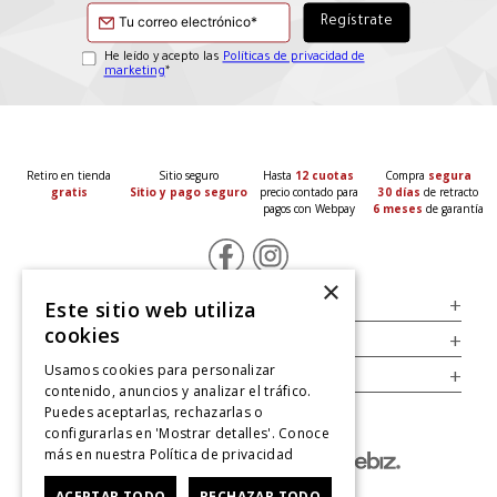
He leído y acepto las
Políticas de privacidad de
marketing
*
Retiro en tienda
Sitio seguro
Hasta
12 cuotas
Compra
segura
gratis
Sitio y pago seguro
precio contado para
30 días
de retracto
pagos con Webpay
6 meses
de garantía
×
Servicio al Consumidor
+
Este sitio web utiliza
cookies
Legal
+
Usamos cookies para personalizar
Cuenta
+
contenido, anuncios y analizar el tráfico.
Puedes aceptarlas, rechazarlas o
configurarlas en 'Mostrar detalles'. Conoce
más en nuestra
Política de privacidad
ACEPTAR TODO
RECHAZAR TODO