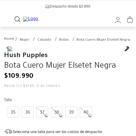
Despacho desde $3.890
Mujer
Calzado
Botas
Bota Cuero Mujer Elsetet Negra
Hush Puppies
Bota Cuero Mujer Elsetet Negra
$
109
.
990
Hasta
12
x
$
9166
,
0
de interés
Talla
35
36
37
38
39
40
Seleciona una talla para ver los costos de despacho