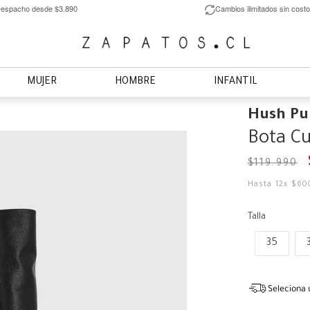
espacho desde $3.890
Cambios ilimitados sin costo
MUJER
HOMBRE
INFANTIL
Hush Pu
Bota Cu
$
119
.
990
Hasta
12
x
$
60
Talla
35
Seleciona 