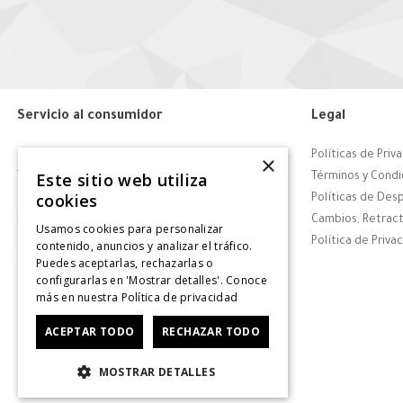
Servicio al consumidor
Legal
Centro de Ayuda
Políticas de Priv
×
Este sitio web utiliza
Tiendas
Términos y Condi
cookies
Contáctanos
Políticas de Des
Retiro en tienda
Cambios, Retract
Usamos cookies para personalizar
Giftcard
Política de Priva
contenido, anuncios y analizar el tráfico.
Puedes aceptarlas, rechazarlas o
Solicitar Factura
configurarlas en 'Mostrar detalles'. Conoce
CyberDay
más en nuestra
Política de privacidad
CyberMonday
ACEPTAR TODO
RECHAZAR TODO
MOSTRAR DETALLES