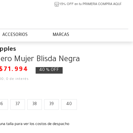
15% OFF en tu PRIMERA COMPRA AQUÍ
ACCESORIOS
MARCAS
ppies
ero Mujer Blisda Negra
$
71
.
994
40 %
OFF
00
,
0
de interés
36
37
38
39
40
una talla para ver los costos de despacho