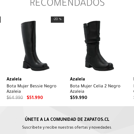
RECOMENDADOS
-
20 %
Azaleia
Azaleia
Bota Mujer Bessie Negro
Bota Mujer Celia 2 Negro
Azaleia
Azaleia
$
64
.
990
$
51
.
990
$
59
.
990
Suscríbete y recibe nuestras ofertas y novedades.