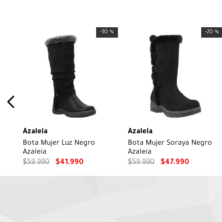
-
30 %
-
20 %
Azaleia
Azaleia
Bota Mujer Luz Negro
Bota Mujer Soraya Negro
Azaleia
Azaleia
$
59
.
990
$
41
.
990
$
59
.
990
$
47
.
990