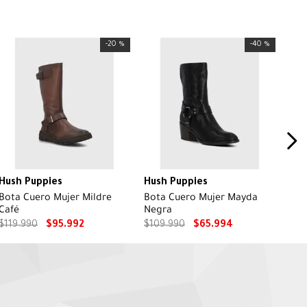
-
20 %
-
40 %
Hush Puppies
Hush Puppies
Bota Cuero Mujer Mildre
Bota Cuero Mujer Mayda
Café
Negra
$
119
.
990
$
95
.
992
$
109
.
990
$
65
.
994