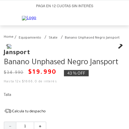
PAGA EN 12 CUOTAS SIN INTERÉS
Equipamiento
Skate
Banano Unphased Negro Jansport
Jansport
Banano Unphased Negro Jansport
$
19
.
990
43 %
OFF
$
34
.
990
Hasta
12
x
$
1666
,
0
de interés
Talla
Calcula tu despacho
－
＋