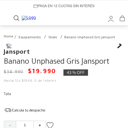
PAGA EN 12 CUOTAS SIN INTERÉS
Equipamiento
Skate
Banano Unphased Gris Jansport
Jansport
Banano Unphased Gris Jansport
$
19
.
990
43 %
OFF
$
34
.
990
Hasta
12
x
$
1666
,
0
de interés
Talla
Calcula tu despacho
－
＋