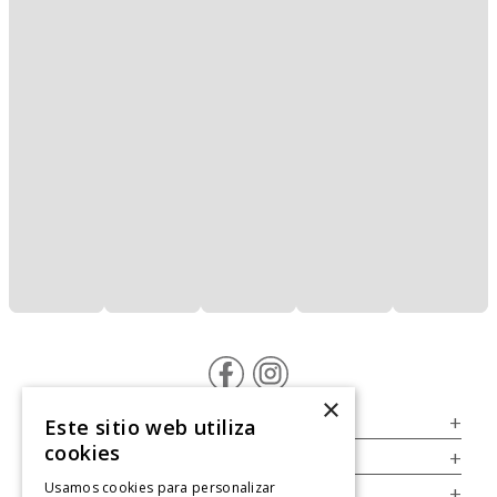
×
Servicio al Consumidor
+
Este sitio web utiliza
cookies
Legal
+
Usamos cookies para personalizar
Cuenta
+